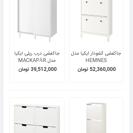
جاکفشی کشودار ایکیا مدل
جاکفشی درب ریلی ایکیا
HEMNES
مدل MACKAPÄR
52,360,000 تومان
39,512,000 تومان