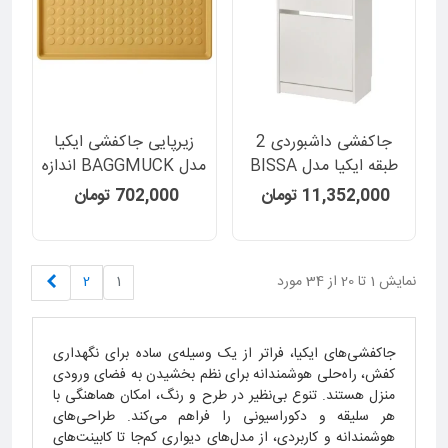
جاکفشی داشبوردی 2
زیرپایی جاکفشی ایکیا
طبقه ایکیا مدل BISSA
مدل BAGGMUCK اندازه
رنگ سفید
35×71 سانتیمتر رنگ زرد
11,352,000 تومان
702,000 تومان
تیره
بعدی
نمایش 1 تا 20 از 34 مورد
1
2
جاکفشی‌های ایکیا، فراتر از یک وسیله‌ی ساده برای نگهداری
کفش، راه‌حلی هوشمندانه برای نظم بخشیدن به فضای ورودی
منزل هستند. تنوع بی‌نظیر در طرح و رنگ، امکان هماهنگی با
هر سلیقه و دکوراسیونی را فراهم می‌کند. طراحی‌های
هوشمندانه و کاربردی، از مدل‌های دیواری کم‌جا تا کابینت‌های