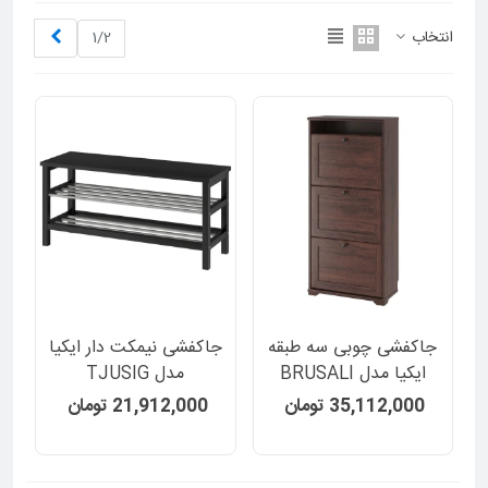
بعدی
انتخاب
1/2
جاکفشی چوبی سه طبقه
جاکفشی نیمکت دار ایکیا
ایکیا مدل BRUSALI
مدل TJUSIG
35,112,000 تومان
21,912,000 تومان