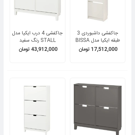
جاکفشی داشبوردی 3
جاکفشی 4 درب ایکیا مدل
طبقه ایکیا مدل BISSA
STALL رنگ سفید
رنگ سفید
17,512,000 تومان
43,912,000 تومان