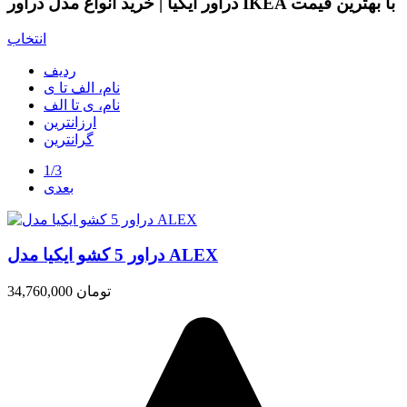
دراور ایکیا | خرید انواع مدل دراور IKEA با بهترین قیمت
انتخاب
ردیف
نام، الف تا ی
نام، ی تا الف
ارزانترین
گرانترین
1/3
بعدی
دراور 5 کشو ایکیا مدل ALEX
34,760,000 تومان