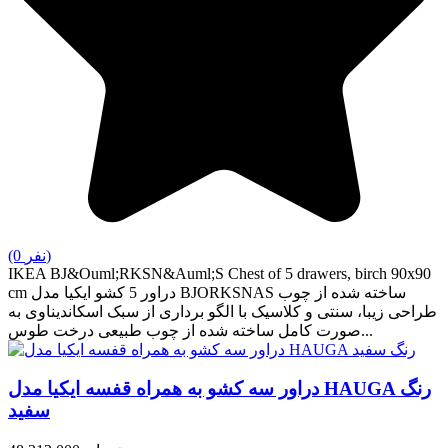
(0 نفر)
IKEA BJ&Ouml;RKSN&Auml;S Chest of 5 drawers, birch 90x90
cm دراور 5 کشو ایکیا مدل BJORKSNAS ساخته شده از چوب
طراحی زیبا، سنتی و کلاسیک با الگو برداری از سبک اسکاندیناوی به
صورت کامل ساخته شده از چوب طبیعی درخت طوس...
دراور سه کشو به همراه قفسه ایکیا مدل HAUGA رنگ
سفید