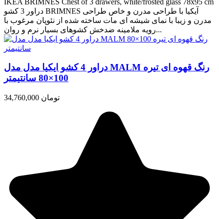
IKEA BRIMNES Chest of 3 drawers, white/frosted glass 78x95 cm
دراور 3 کشو BRIMNES آیکیا با طراحی مدرن و خاص طراحی
مدرن و زیبا با نمای شیشه ای مات ساخته شده از نئوپان مرغوب با
رویه ملامینه ضدخش کشوهای بسیار نرم و روان...
دراور 4 کشو ایکیا مدل مدل MALM رنگ قهوه ای تیره
100×80 سانتیمتر
34,760,000 تومان