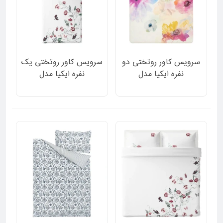
سرویس کاور روتختی دو
سرویس کاور روتختی یک
نفره ایکیا مدل
نفره ایکیا مدل
HYBRIDPLATAN دورو
JATTELILJA دورو سفید
طرح گل گلی و گلهای
ساده و طرح گل و پرنده
آبرنگی 3 تکه
برجسته 2 تکه