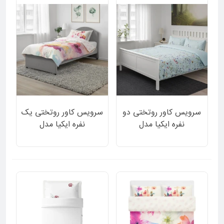
سرویس کاور روتختی دو
سرویس کاور روتختی یک
نفره ایکیا مدل
نفره ایکیا مدل
GULSYSKA دورو زمینه
HYBRIDPLATAN دورو
آبی روشن طرح گل 3 تکه
طرح گل گلی و گلهای
آبرنگی 2 تکه