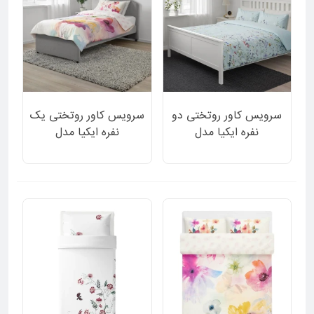
سرویس کاور روتختی دو
سرویس کاور روتختی یک
نفره ایکیا مدل
نفره ایکیا مدل
GULSYSKA دورو زمینه
HYBRIDPLATAN دورو
آبی روشن طرح گل 3 تکه
طرح گل گلی و گلهای
آبرنگی 2 تکه