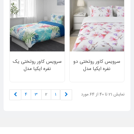
سرویس کاور روتختی دو
سرویس کاور روتختی یک
نفره ایکیا مدل
نفره ایکیا مدل
MYRNAVA طرح گل
MYRSTARR طرح جنگل
های صورتی و بنفش 3
و طوطی 2 تکه
تکه
قبلی
بعدی
نمایش 21 تا 40 از 64 مورد
1
2
3
4