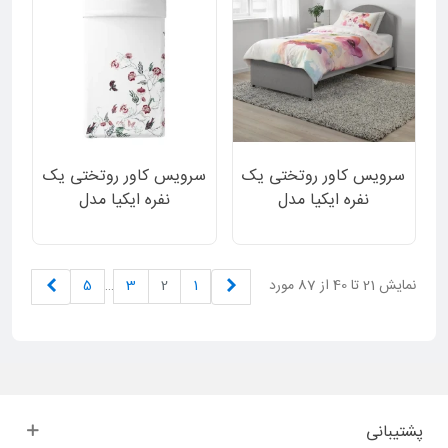
سرویس کاور روتختی یک
سرویس کاور روتختی یک
نفره ایکیا مدل
نفره ایکیا مدل
HYBRIDPLATAN دورو
JATTELILJA دورو سفید
طرح گل گلی و گلهای
ساده و طرح گل و پرنده
آبرنگی 2 تکه
برجسته 2 تکه
قبلی
بعدی
نمایش 21 تا 40 از 87 مورد
1
2
3
…
5
پشتیبانی